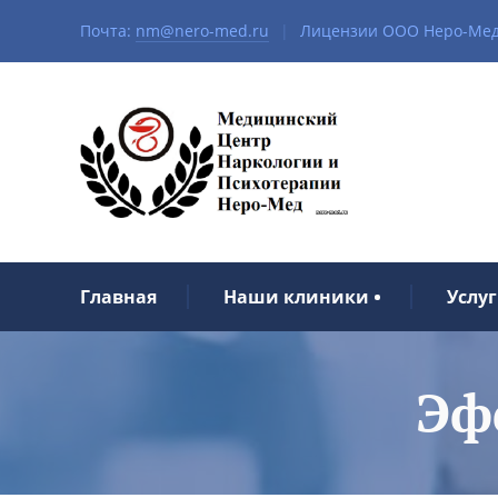
Почта:
nm@nero-med.ru
|
Лицензии ООО Неро-Мед 
Главная
Наши клиники
Услу
Эф