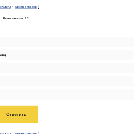
·
]
зультаты
Архив опросов
Всего ответов:
475
зма)
·
]
зультаты
Архив опросов