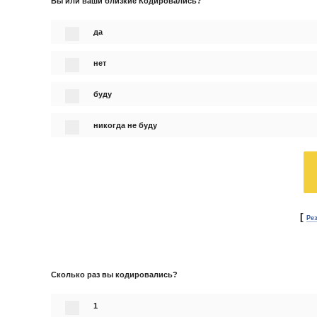
Вы или ваши близкие Кодировались?
да
нет
буду
никогда не буду
[
Ре
Сколько раз вы кодировались?
1