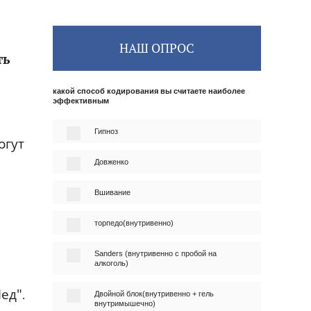
НАШ ОПРОС
ть
какой способ кодирования вы считаете наиболее
эффективным
Гипноз
огут
Довженко
Вшивание
торпедо(внутривенно)
Sanders (внутривенно с пробой на
алкоголь)
Мед"
.
Двойной блок(внутривенно + гель
внутримышечно)