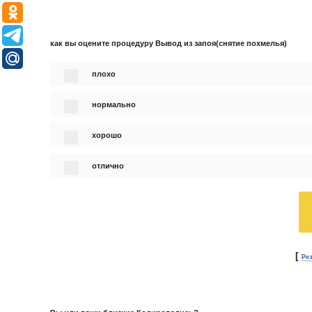
как вы оцените процедуру Вывод из запоя(снятие похмелья)
плохо
нормально
хорошо
отлично
[
Ре