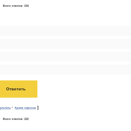
Всего ответов:
234
·
]
зультаты
Архив опросов
Всего ответов:
222