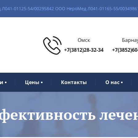
Л041-01125-54/00295842 ООО НероМед Л041-01165-55/0034986
Омск
Барна
+7(3812)28-32-34
+7(3852)60
ги
Цены
Контакты
О нас
фективность лече