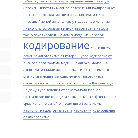
табакокурения в Барнауле
курящая женьщина
где
бросить
Никотин / Nicotina
осложнения
кодировка от
пивного алкоголизма.
пивной алкоголизм
пиво
пивасик
Пивной алкоголизм у подростков
лечение
пивного алкоголизма
пивной
вызов врача на дом
тосно
закодировать на дом
выведение из запоя
кодирование
Екатеринбург
лечение алкоголизма в Екатеринбурге
кодировка от
пивного алкоголизма
медицинская реабилитация
алкоголизм
стадии алкоголизма
типы
зависимости
Статистика
новые методы лечения алкоголизма
алкогольное отравление
чистка печени
Капельницы
на дому
курс лечения от алкоголизма
полное
восстановление
очищение организма
не эффективное
срыв
лечение
запой
отношения в браке
ложь
нарколог на дом
отказ врача
наркотики
кодирование
от алкоголизма