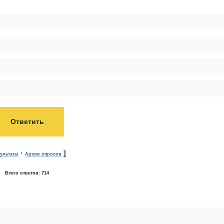
·
]
зультаты
Архив опросов
Всего ответов:
714