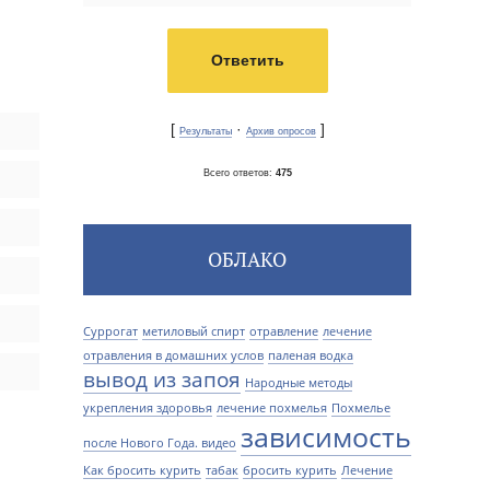
[
·
]
Результаты
Архив опросов
Всего ответов:
475
ОБЛАКО
Суррогат
метиловый спирт
отравление
лечение
отравления в домашних услов
паленая водка
вывод из запоя
Народные методы
укрепления здоровья
лечение похмелья
Похмелье
зависимость
после Нового Года. видео
Как бросить курить
табак
бросить курить
Лечение