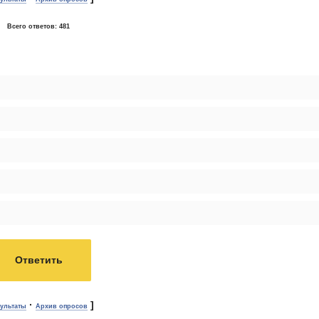
Всего ответов:
481
·
]
зультаты
Архив опросов