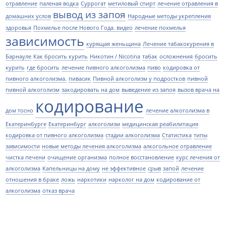
отравление
паленая водка
Суррогат
метиловый спирт
лечение отравления в
вывод из запоя
домашних услов
Народные методы укрепления
здоровья
Похмелье после Нового Года. видео
лечение похмелья
зависимость
курящая женьщина
Лечение табакокурения в
Барнауле
Как бросить курить
Никотин / Nicotina
табак
осложнения
бросить
курить
где бросить
лечение пивного алкоголизма
пиво
кодировка от
пивного алкоголизма.
пивасик
Пивной алкоголизм у подростков
пивной
пивной алкоголизм
закодировать на дом
выведение из запоя
вызов врача на
кодирование
дом тосно
лечение алкоголизма в
Екатеринбурге
Екатеринбург
алкоголизм
медицинская реабилитация
кодировка от пивного алкоголизма
стадии алкоголизма
Статистика
типы
зависимости
новые методы лечения алкоголизма
алкогольное отравление
чистка печени
очищение организма
полное восстановление
курс лечения от
алкоголизма
Капельницы на дому
не эффективное
срыв
запой
лечение
отношения в браке
ложь
наркотики
нарколог на дом
кодирование от
алкоголизма
отказ врача