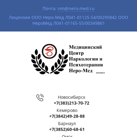
Почта:
nm@nero-med.ru
|
Лицензии ООО Неро-Мед Л041-01125-54/00295842 ООО
НероМед Л041-01165-55/00349861
Новосибирск
+7(383)213-70-72
Кемерово
+7(3842)49-28-88
Барнаул
+7(3852)60-68-61
Омск