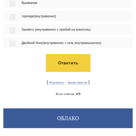
Вшивание
торпедо(внутривенно)
Sanders (внутривенно с пробой на алкоголь)
Двойной блок(внутривенно + гель внутримышечно)
[
·
]
Результаты
Архив опросов
Всего ответов:
475
ОБЛАКО