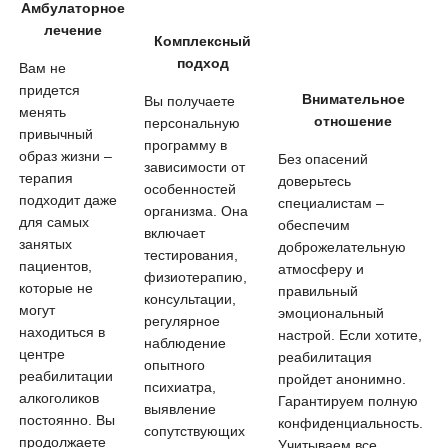
Амбулаторное
лечение
Комплексный
подход
Вам не
придется
Внимательное
Вы получаете
менять
отношение
персональную
привычный
программу в
образ жизни –
Без опасений
зависимости от
терапия
доверьтесь
особенностей
подходит даже
специалистам –
организма. Она
для самых
обеспечим
включает
занятых
доброжелательную
тестирования,
пациентов,
атмосферу и
физиотерапию,
которые не
правильный
консультации,
могут
эмоциональный
регулярное
находиться в
настрой. Если хотите,
наблюдение
центре
реабилитация
опытного
реабилитации
пройдет анонимно.
психиатра,
алкоголиков
Гарантируем полную
выявление
постоянно. Вы
конфиденциальность.
сопутствующих
продолжаете
Учитываем все