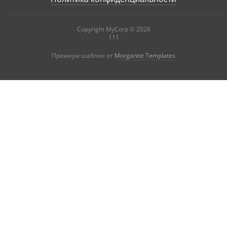
Copyright MyCorp © 2026
111
|
Премиум шаблон от
Morganite Templates