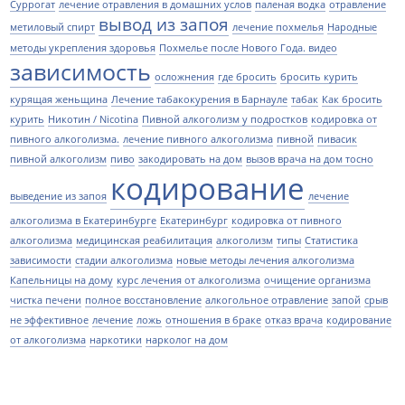
Суррогат
лечение отравления в домашних услов
паленая водка
отравление
вывод из запоя
метиловый спирт
лечение похмелья
Народные
методы укрепления здоровья
Похмелье после Нового Года. видео
зависимость
осложнения
где бросить
бросить курить
курящая женьщина
Лечение табакокурения в Барнауле
табак
Как бросить
курить
Никотин / Nicotina
Пивной алкоголизм у подростков
кодировка от
пивного алкоголизма.
лечение пивного алкоголизма
пивной
пивасик
пивной алкоголизм
пиво
закодировать на дом
вызов врача на дом тосно
кодирование
выведение из запоя
лечение
алкоголизма в Екатеринбурге
Екатеринбург
кодировка от пивного
алкоголизма
медицинская реабилитация
алкоголизм
типы
Статистика
зависимости
стадии алкоголизма
новые методы лечения алкоголизма
Капельницы на дому
курс лечения от алкоголизма
очищение организма
чистка печени
полное восстановление
алкогольное отравление
запой
срыв
не эффективное
лечение
ложь
отношения в браке
отказ врача
кодирование
от алкоголизма
наркотики
нарколог на дом