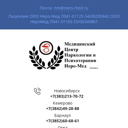
Почта:
nm@nero-med.ru
|
Лицензии ООО Неро-Мед Л041-01125-54/00295842 ООО
НероМед Л041-01165-55/00349861
Новосибирск
+7(383)213-70-72
Кемерово
+7(3842)49-28-88
Барнаул
+7(3852)60-68-61
Омск